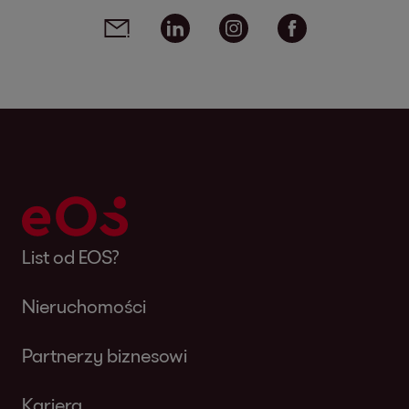
Social media links - share article
Email
Linkedin
Instagram
Facebook
List od EOS?
Nieruchomości
Partnerzy biznesowi
Kariera