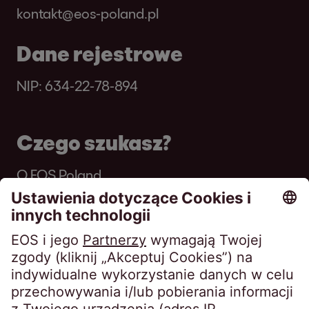
kontakt@eos-poland.pl
Dane rejestrowe
NIP: 634-22-78-894
Czego szukasz?
O EOS Poland
Newsy
Raport roczny i zrównoważonego roz
Badania