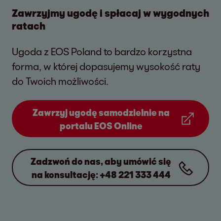
osobiście w naszym biurze. Niezwłoczny
Zawrzyjmy ugodę i spłacaj w wygodnych
kontakt z nami nie spowoduje wstąpienia na
ratach
drogę sądową i utrzymamy niskie koszty
Ugoda z EOS Poland to bardzo korzystna
postępowania. Wystarczy, że się z nami
forma, w której dopasujemy wysokość raty
skontaktujesz — z radością pomożemy.
do Twoich możliwości.
Zawrzyj ugodę samodzielnie na
portalu EOS Online
Zadzwoń do nas, aby umówić się
na konsultację: +48 221 333 444