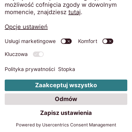
Czego szukasz?
Portal EOS Online
Otrzymałeś list od EOS?
O EOS Online
EOS prostym językiem
Etyka
Kontakt
O EOS Poland