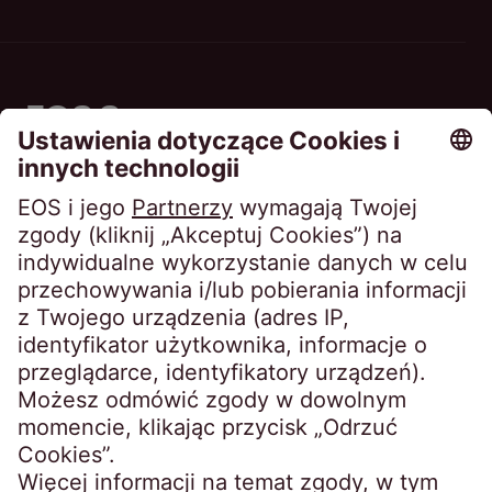
EOS Sp. z o.o.
ul. Siedmiogrodzka 9
01-204 Warszawa
Polska
Telefon:
+48 221 333 444
kontakt@eos-poland.pl
Dane rejestrowe
NIP: 634-22-78-894