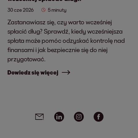
30 cze 2026
5 minuty
Zastanawiasz się, czy warto wcześniej
spłacić dług? Sprawdź, kiedy wcześniejsza
spłata może pomóc odzyskać kontrolę nad
finansami i jak bezpiecznie się do niej
przygotować.
Dowiedz się więcej
Social media links - share article
Email
Linkedin
Instagram
Facebook