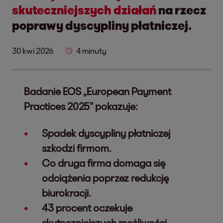
skuteczniejszych działań
na rzecz
poprawy dyscypliny płatniczej.
30 kwi 2026
4 minuty
Badanie EOS „European Payment
Practices 2025” pokazuje:
Spadek dyscypliny płatniczej
szkodzi firmom.
Co druga firma domaga się
odciążenia poprzez redukcję
biurokracji.
43 procent oczekuje
skuteczniejszych możliwości