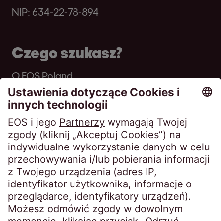
NIP: 634-22-78-894
Czego szukasz?
O EOS Poland
Newsy
Raport roczny i zrównoważonego roz
Badania
Komunikaty prasowe
Odpowiedzialność korporacyjna