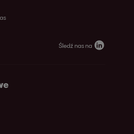
as
Śledź nas na
we