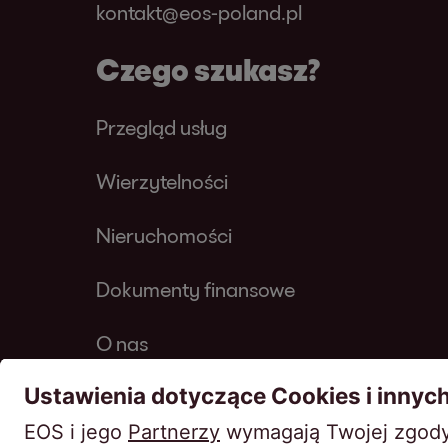
kontakt@eos-poland.pl
Czego szukasz?
Przegląd usług
Wierzytelności
Nieruchomości
Dokumenty finansowe
O nas
Kontakt