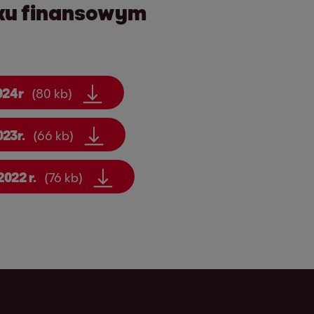
ku finansowym
024r
(80 kb)
23r.
(66 kb)
2022 r.
(76 kb)