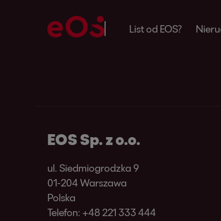
List od EOS?
Nier
EOS Sp. z o.o.
ul. Siedmiogrodzka 9
01-204 Warszawa
Polska
Telefon:
+48 221 333 444